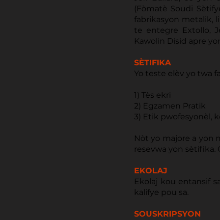
(Fòmatè Soudi Sètif
fabrikasyon metalik, l
te entegre Extollo, 
Kawolin Disid apre yon
SÈTIFIKA
Yo teste elèv yo twa f
1) Tès ekri
2) Egzamen Pratik
3) Etik pwofesyonèl,
Nòt yo majore a yon 
resevwa yon sètifika.
EKOLAJ
Ekolaj kou entansif s
kalifye pou sa.
SOUSKRIPSYON