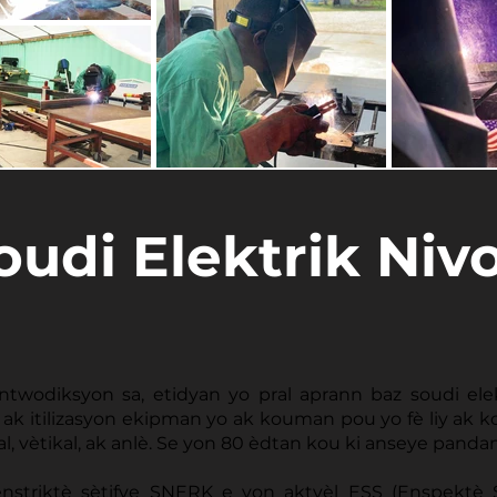
oudi Elektrik Nivo
wodiksyon sa, etidyan yo pral aprann baz soudi elekt
j ak itilizasyon ekipman yo ak kouman pou yo fè liy ak k
tal, vètikal, ak anlè. Se yon 80 èdtan kou ki anseye pand
 enstriktè sètifye SNERK e yon aktyèl ESS (Enspektè 