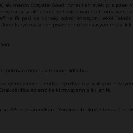
ye) ak manm Sosyete Soudi Ameriken avèk plis pase 4
i bay direktiv ak fè kontwòl kalite nan tout fòmasyon so
Jeff te fè pati de konsèy administrasyon Lekòl Tekni
 long karyè reyisi nan pwòp chòp fabrikasyon metalik li.
ason:
 konpòtman moun ak mounn, lidèchip
mwayenn jeneral . Etidyan yo dwe reyisi ak yon mwayenn
 Chak sètifika ap endike ki mwayenn elèv lan fè.
a se 375 dola ameriken. Yon kantite limite bous etid d