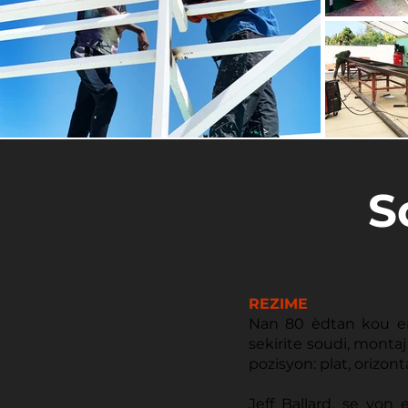
S
REZIME
Nan 80 èdtan kou ent
sekirite soudi, monta
pozisyon: plat, orizon
Jeff Ballard, se yon