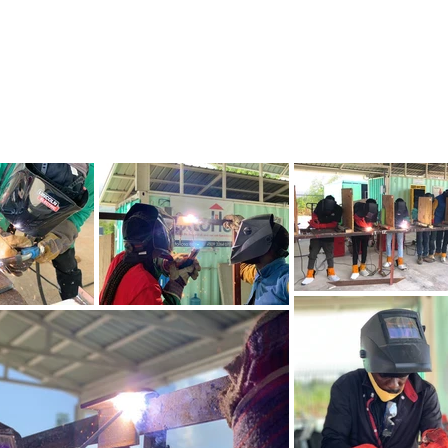
FÒMASYON
GALERI
More