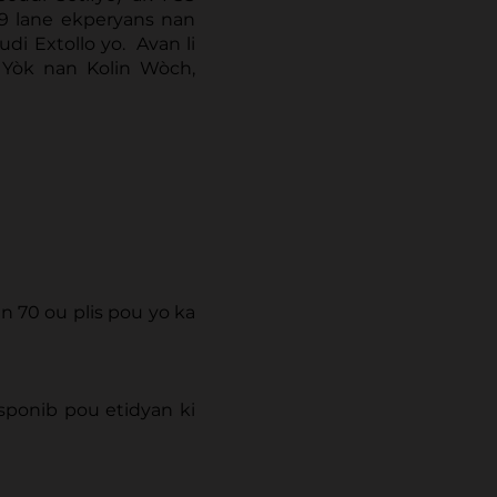
9 lane ekperyans nan
udi Extollo yo. Avan li
k Yòk nan Kolin Wòch,
 70 ou plis pou yo ka
isponib pou etidyan ki