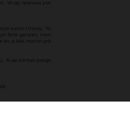
mel. W-ap resevwa yon
etye-a pou-l travay. Yo
e yo fenk genyen, men
ye an, e kèk menm prè
u. N-ap kontan pataje
yo
.