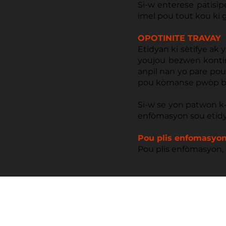
Si-w enterese patisi
imel pou tout kou ki 
OPOTINITE TRAVAY
Etidyan ki sètifye ak
youjou bezwen konti
anpil nan yo pare po
pou kòmanse pwòp biz
Si-w se yon patwon k
enfòmasyon sou etidya
Pou plis enfomasyo
Pou plis enfòmasyon, 
© Anrejistre an Ayiti depi 2015.
NIF # 000-524-914-9