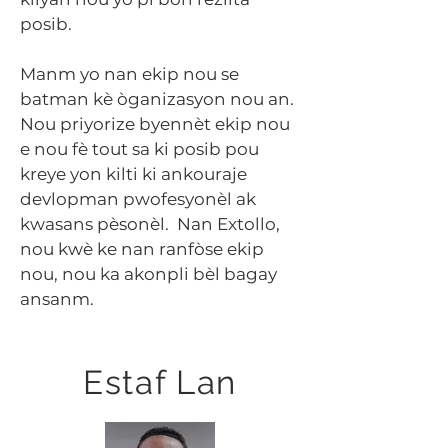
posib.
Manm yo nan ekip nou se
batman kè òganizasyon nou an.
Nou priyorize byennèt ekip nou
e nou fè tout sa ki posib pou
kreye yon kilti ki ankouraje
devlopman pwofesyonèl ak
kwasans pèsonèl. Nan Extollo,
nou kwè ke nan ranfòse ekip
nou, nou ka akonpli bèl bagay
ansanm.
Estaf Lan