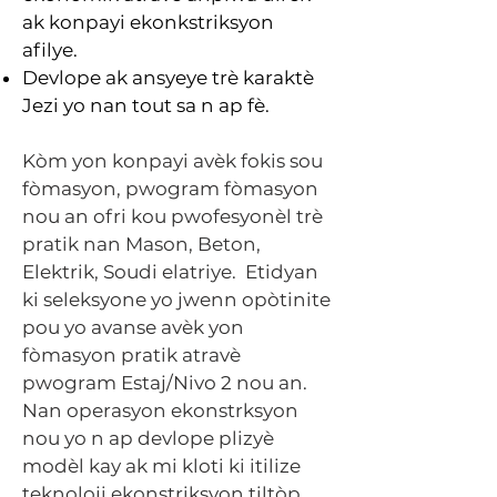
ak konpayi ekonkstriksyon
afilye.
Devlope ak ansyeye trè karaktè
Jezi yo nan tout sa n ap fè.
Kòm yon konpayi avèk fokis sou
fòmasyon, pwogram fòmasyon
nou an ofri kou pwofesyonèl trè
pratik nan Mason, Beton,
Elektrik, Soudi elatriye. Etidyan
ki seleksyone yo jwenn opòtinite
pou yo avanse avèk yon
fòmasyon pratik atravè
pwogram Estaj/Nivo 2 nou an.
Nan operasyon ekonstrksyon
nou yo n ap devlope plizyè
modèl kay ak mi kloti ki itilize
teknoloji ekonstriksyon tiltòp