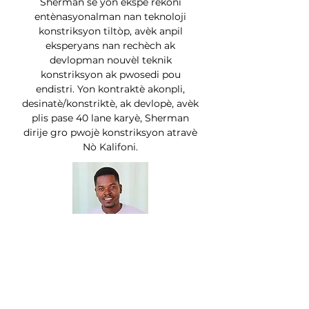
Sherman se yon ekspè rekoni
entènasyonalman nan teknoloji
konstriksyon tiltòp, avèk anpil
eksperyans nan rechèch ak
devlopman nouvèl teknik
konstriksyon ak pwosedi pou
endistri. Yon kontraktè akonpli,
desinatè/konstriktè, ak devlopè, avèk
plis pase 40 lane karyè, Sherman
dirije gro pwojè konstriksyon atravè
Nò Kalifoni.
Jeffte Fenelus
Metal Fab & Construction Clerk
Jeffté ap bay sèvis li nan Extollo depi
kèk tan. Atansyon li ak detay, sousi-l