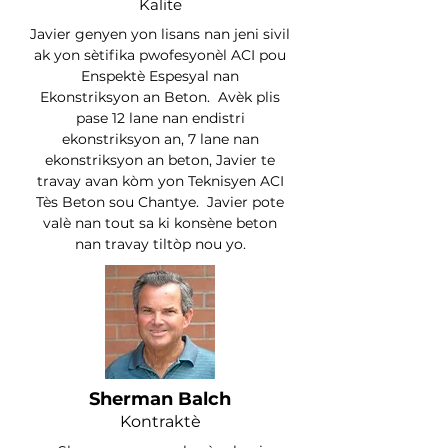
K
alite
Javier genyen yon lisans nan jeni sivil
ak yon sètifika pwofesyonèl ACI pou
Enspektè Espesyal nan
Ekonstriksyon an Beton. Avèk plis
pase 12 lane nan endistri
ekonstriksyon an, 7 lane nan
ekonstriksyon an beton, Javier te
travay avan kòm yon Teknisyen ACI
Tès Beton sou Chantye. Javier pote
valè nan tout sa ki konsène beton
nan travay tiltòp nou yo.
Sherman Balch
Kontraktè