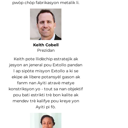
pwòp chòp fabrikasyon metalik li.
Keith Cobell
Prezidan
Keith pote llidèchip estratejik ak
jesyon an jeneral pou Extollo pandan
l ap sipòte misyon Extollo a ki se
ekipe ak libere potansyèl gason ak
fanm nan Ayiti atravè metye
konstriksyon yo - tout sa nan objektif
pou bati estrikti trè bon kalite ak
mendev trè kalifye pou kreye yon
Ayiti pi fò.