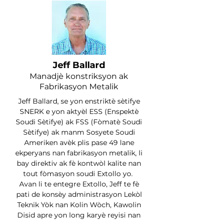
Jeff Ballard
Manadjè konstriksyon ak
Fabrikasyon Metalik
Jeff Ballard, se yon enstriktè sètifye
SNERK e yon aktyèl ESS (Enspektè
Soudi Sètifye) ak FSS (Fòmatè Soudi
Sètifye) ak manm Sosyete Soudi
Ameriken avèk plis pase 49 lane
ekperyans nan fabrikasyon metalik, li
bay direktiv ak fè kontwòl kalite nan
tout fòmasyon soudi Extollo yo.
Avan li te entegre Extollo, Jeff te fè
pati de konsèy administrasyon Lekòl
Teknik Yòk nan Kolin Wòch, Kawolin
Disid apre yon long karyè reyisi nan