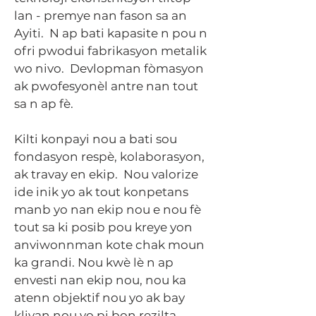
lan - premye nan fason sa an
Ayiti. N ap bati kapasite n pou n
ofri pwodui fabrikasyon metalik
wo nivo. Devlopman fòmasyon
ak pwofesyonèl antre nan tout
sa n ap fè.
Kilti konpayi nou a bati sou
fondasyon respè, kolaborasyon,
ak travay en ekip. Nou valorize
ide inik yo ak tout konpetans
manb yo nan ekip nou e nou fè
tout sa ki posib pou kreye yon
anviwonnman kote chak moun
ka grandi. Nou kwè lè n ap
envesti nan ekip nou, nou ka
atenn objektif nou yo ak bay
kliyan nou yo pi bon rezilta