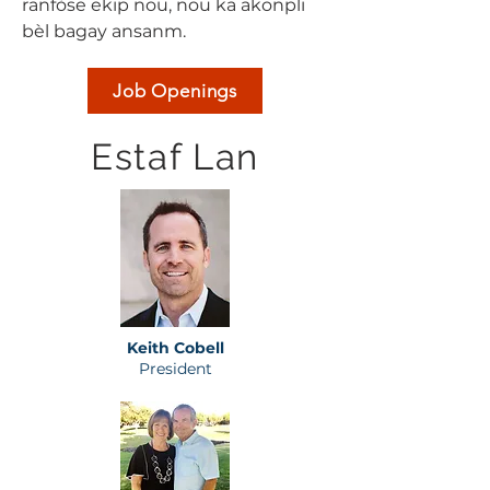
ranfòse ekip nou, nou ka akonpli
bèl bagay ansanm.
Job Openings
Estaf Lan
Keith Cobell
President