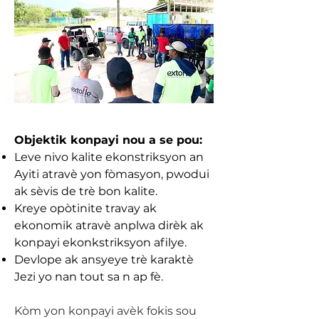
Objektik konpayi nou a se pou:
Leve nivo kalite ekonstriksyon an
Ayiti atravè yon fòmasyon, pwodui
ak sèvis de trè bon kalite.
Kreye opòtinite travay ak
ekonomik atravè anplwa dirèk ak
konpayi ekonkstriksyon afilye.
Devlope ak ansyeye trè karaktè
Jezi yo nan tout sa n ap fè.
Kòm yon konpayi avèk fokis sou