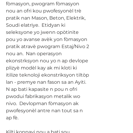
fòmasyon, pwogram fòmasyon
nou an ofri kou pwofesyonèl trè
pratik nan Mason, Beton, Elektrik,
Soudi elatriye. Etidyan ki
seleksyone yo jwenn opòtinite
pou yo avanse avèk yon fòmasyon
pratik atravè pwogram Estaj/Nivo 2
nou an. Nan operasyon
ekonstrksyon nou yo n ap devlope
plizyè modèl kay ak mi kloti ki
itilize teknoloji ekonstriksyon tiltòp
lan - premye nan fason sa an Ayiti.
N ap bati kapasite n pou n ofri
pwodui fabrikasyon metalik wo
nivo. Devlopman fòmasyon ak
pwofesyonèl antre nan tout sa n
ap fè.
Kilti konpayi nou a bati sou