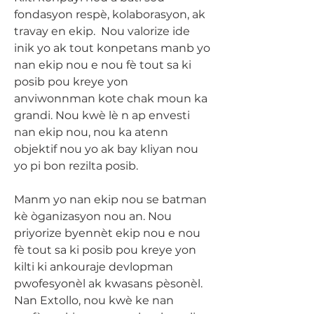
fondasyon respè, kolaborasyon, ak
travay en ekip. Nou valorize ide
inik yo ak tout konpetans manb yo
nan ekip nou e nou fè tout sa ki
posib pou kreye yon
anviwonnman kote chak moun ka
grandi. Nou kwè lè n ap envesti
nan ekip nou, nou ka atenn
objektif nou yo ak bay kliyan nou
yo pi bon rezilta posib.
Manm yo nan ekip nou se batman
kè òganizasyon nou an. Nou
priyorize byennèt ekip nou e nou
fè tout sa ki posib pou kreye yon
kilti ki ankouraje devlopman
pwofesyonèl ak kwasans pèsonèl.
Nan Extollo, nou kwè ke nan