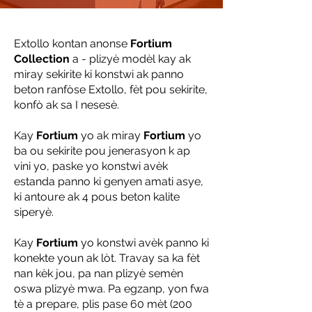
Extollo kontan anonse
Fortium
Collection
a - plizyè modèl kay ak
miray sekirite ki konstwi ak panno
beton ranfòse Extollo, fèt pou sekirite,
konfò ak sa I nesesè.
Kay
Fortium
yo ak miray
Fortium
yo
ba ou sekirite pou jenerasyon k ap
vini yo, paske yo konstwi avèk
estanda panno ki genyen amati asye,
ki antoure ak 4 pous beton kalite
siperyè.
Kay
Fortium
yo konstwi avèk panno ki
konekte youn ak lòt. Travay sa ka fèt
nan kèk jou, pa nan plizyè semèn
oswa plizyè mwa. Pa egzanp, yon fwa
tè a prepare, plis pase 60 mèt (200