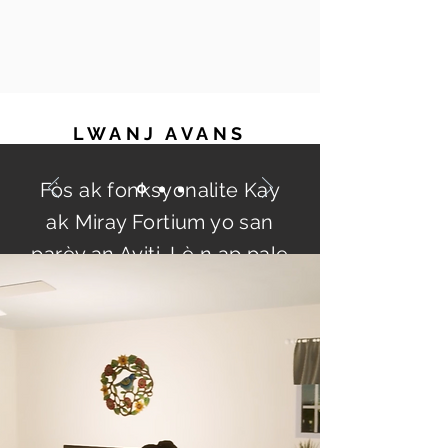
LWANJ AVANS
Fòs ak fonksyonalite Kay
ak Miray Fortium yo san
parèy an Ayiti. Lè n ap pale
de valè alontèm nan
lojman ak miray sekirite,
ou p ap jwenn yon pi bon
opsyon.
W. Jerry Murray AIA LEED AP
Direktè Egzekitif,
Msaada