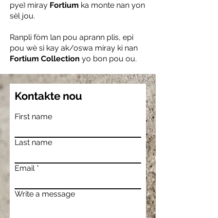
pye) miray
Fortium
ka monte nan yon
sèl jou.
Ranpli fòm lan pou aprann plis, epi
pou wè si kay ak/oswa miray ki nan
Fortium Collection
yo bon pou ou.
Kontakte nou
First name
Last name
Email
Write a message