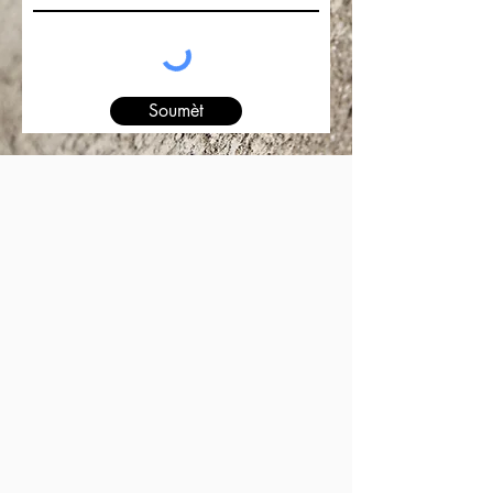
Soumèt