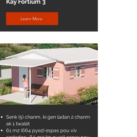
Kay Fortium 3
Learn More
Senk (5) chanm, ki gen ladan 2 chanm
ak 1 twalèt
61 m2 (664 pye2) espas pou viv