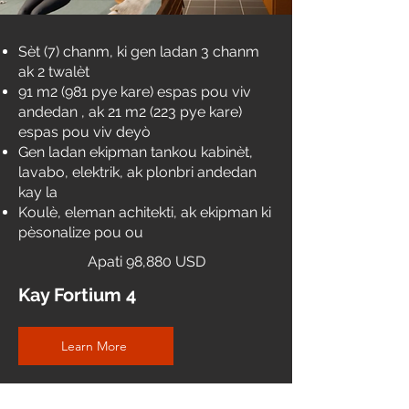
Sèt (7) chanm, ki gen ladan 3 chanm
ak 2 twalèt
91 m2 (981 pye kare) espas pou viv
andedan
, ak
21 m2 (223 pye kare)
espas pou viv deyò
Gen ladan ekipman tankou kabinèt,
lavabo, elektrik, ak plonbri andedan
kay la
Koulè, eleman achitekti, ak ekipman ki
pèsonalize pou ou
Apati 98,880 USD
Kay Fortium 4
Learn More