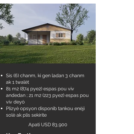
Sis (6) chanm, ki gen ladan 3 chanm
ak 1 twalèt
81 m2 (874 pye2) espas pou viv
andedan
;
21 m2 (223 pye2) espas pou
viv deyò
Plizyè opsyon disponib tankou enèji
solè ak plis sekirite
Apati USD 83,900