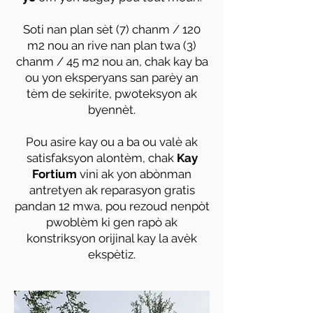
Soti nan plan sèt (7) chanm / 120
m2 nou an rive nan plan twa (3)
chanm / 45 m2 nou an, chak kay ba
ou yon eksperyans san parèy an
tèm de sekirite, pwoteksyon ak
byennèt.
Pou asire kay ou a ba ou valè ak
satisfaksyon alontèm, chak
Kay
Fortium
vini ak yon abònman
antretyen ak reparasyon gratis
pandan 12 mwa, pou rezoud nenpòt
pwoblèm ki gen rapò ak
konstriksyon orijinal kay la avèk
ekspètiz.