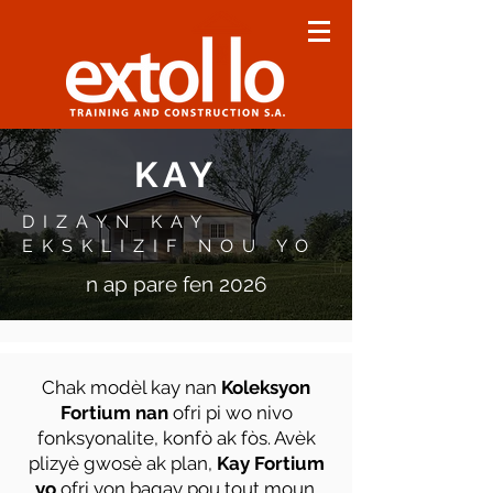
KAY
DIZAYN KAY
EKSKLIZIF NOU YO
n ap pare fen 2026
Chak modèl kay nan
Koleksyon
Fortium nan
ofri pi wo nivo
fonksyonalite, konfò ak fòs. Avèk
plizyè gwosè ak plan,
Kay Fortium
yo
ofri yon bagay pou tout moun.