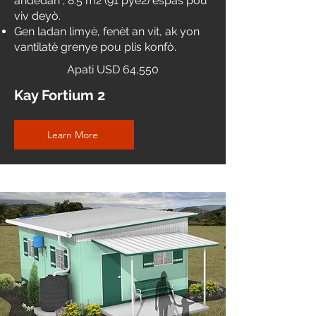
andedan
;
8.5 m2 (91 pye2) espas pou
viv deyò.
Gen ladan limyè, fenèt an vit, ak yon
vantilatè grenye pou plis konfò.
Apati USD 64,550
Kay Fortium 2
Learn More