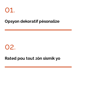
01.
Opsyon dekoratif pèsonalize
02.
Rated pou tout zòn sismik yo
03.
Anpil karakteristik estanda ak
opsyonèl