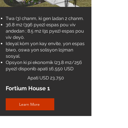
Twa (3) chanm, ki gen ladan 2 chanm.
36.8 m2 (396 pye2) espas pou viv
andedan
;
8.5 m2 (91 pye2) espas pou
viv deyò.
Ideyal kòm yon kay envite, yon espas
biwo, oswa yon solisyon lojman
sosyal.
Opsyon ki pi ekonomik (23.8 m2/256
pye2) disponib apati 16,550 USD
Apati USD 23,750
Fortium House 1
Learn More